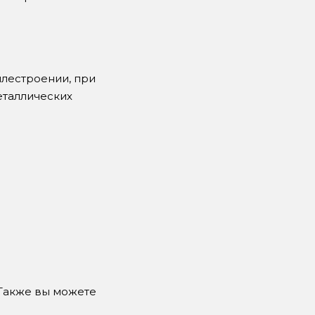
илестроении, при
еталлических
 Также вы можете