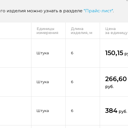
ого изделия можно узнать в разделе
"Прайс-лист"
.
Единицы
Длина
Цена
измерения
изделия, м
за единицу
150,15
Штука
6
р
266,60
Штука
6
руб.
384
Штука
6
руб.