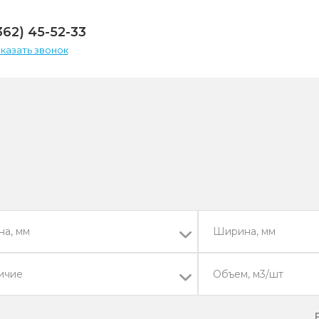
362) 45-52-33
аказать звонок
на, мм
Ширина, мм
ичие
Объем, м3/шт